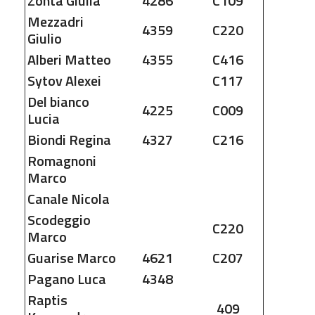
Zonta
Giulia
4286
C109
Mezzadri
4359
C220
Giulio
Alberi
Matteo
4355
C416
Sytov
Alexei
C117
Del bianco
4225
C009
Lucia
Biondi
Regina
4327
C216
Romagnoni
Marco
Canale
Nicola
Scodeggio
C220
Marco
Guarise
Marco
4621
C207
Pagano
Luca
4348
Raptis
409