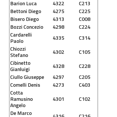
Barion
Luca
4322
C213
Bettoni
Diego
4275
C225
Bisero
Diego
4313
C008
Bozzi
Concezio
4298
C224
Cardarelli
4335
C314
Paolo
Chiozzi
4302
C105
Stefano
Cibinetto
4328
C228
Gianluigi
Ciullo
Giuseppe
4297
C205
Comelli
Denis
4273
C403
Cotta
Ramusino
4301
C102
Angelo
De Marco
4316
C216