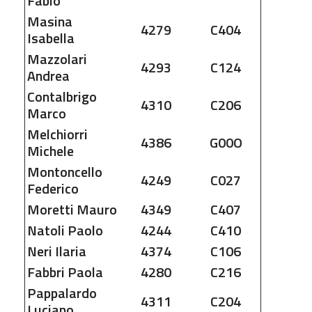
Fabio
Masina
4279
C404
Isabella
Mazzolari
4293
C124
Andrea
Contalbrigo
4310
C206
Marco
Melchiorri
4386
G00O
Michele
Montoncello
4249
C027
Federico
Moretti
Mauro
4349
C407
Natoli
Paolo
4244
C410
Neri
Ilaria
4374
C106
Fabbri
Paola
4280
C216
Pappalardo
4311
C204
Luciano