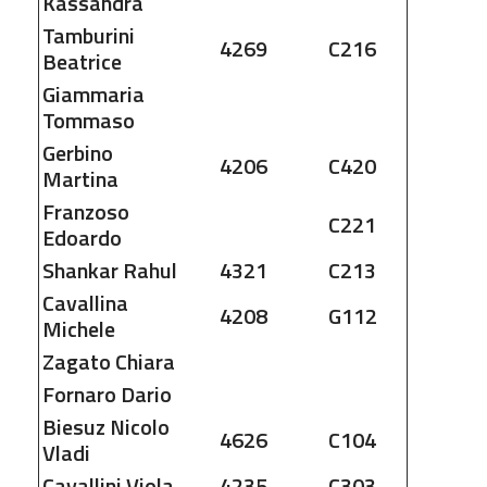
Kassandra
Tamburini
4269
C216
Beatrice
Giammaria
Tommaso
Gerbino
4206
C420
Martina
Franzoso
C221
Edoardo
Shankar
Rahul
4321
C213
Cavallina
4208
G112
Michele
Zagato
Chiara
Fornaro
Dario
Biesuz
Nicolo
4626
C104
Vladi
Cavallini
Viola
4235
C303