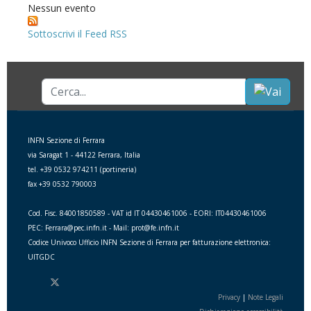
Nessun evento
Sottoscrivi il Feed RSS
Cerca...
INFN Sezione di Ferrara
via Saragat 1 - 44122 Ferrara, Italia
tel. +39 0532 974211 (portineria)
fax +39 0532 790003
Cod. Fisc. 84001850589 - VAT id IT 04430461006 - EORI: IT04430461006
PEC: Ferrara@pec.infn.it - Mail: prot@fe.infn.it
Codice Univoco Ufficio INFN Sezione di Ferrara per fatturazione elettronica:
UITGDC
Privacy
|
Note Legali