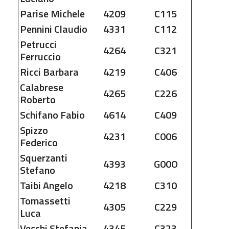
Parise
Michele
4209
C115
Pennini
Claudio
4331
C112
Petrucci
4264
C321
Ferruccio
Ricci
Barbara
4219
C406
Calabrese
4265
C226
Roberto
Schifano
Fabio
4614
C409
Spizzo
4231
C006
Federico
Squerzanti
4393
G00O
Stefano
Taibi
Angelo
4218
C310
Tomassetti
4305
C229
Luca
Vecchi
Stefania
4345
C323