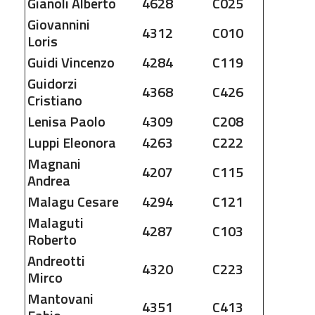
Gianoli
Alberto
4628
C025
Giovannini
4312
C010
Loris
Guidi
Vincenzo
4284
C119
Guidorzi
4368
C426
Cristiano
Lenisa
Paolo
4309
C208
Luppi
Eleonora
4263
C222
Magnani
4207
C115
Andrea
Malagu
Cesare
4294
C121
Malaguti
4287
C103
Roberto
Andreotti
4320
C223
Mirco
Mantovani
4351
C413