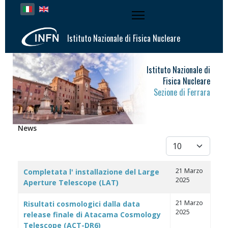
Seleziona la tua lingua
Istituto Nazionale di Fisica Nucleare
Istituto Nazionale di
Fisica Nucleare
Sezione di Ferrara
News
Visualizza #
Articoli
Titolo
Data creazione
21 Marzo
Completata l' installazione del Large
2025
Aperture Telescope (LAT)
21 Marzo
Risultati cosmologici dalla data
2025
release finale di Atacama Cosmology
Telescope (ACT-DR6)