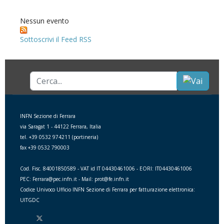
Nessun evento
Sottoscrivi il Feed RSS
Cerca...
INFN Sezione di Ferrara
via Saragat 1 - 44122 Ferrara, Italia
tel. +39 0532 974211 (portineria)
fax +39 0532 790003
Cod. Fisc. 84001850589 - VAT id IT 04430461006 - EORI: IT04430461006
PEC: Ferrara@pec.infn.it - Mail: prot@fe.infn.it
Codice Univoco Ufficio INFN Sezione di Ferrara per fatturazione elettronica:
UITGDC