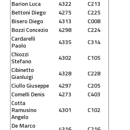
Barion
Luca
4322
C213
Bettoni
Diego
4275
C225
Bisero
Diego
4313
C008
Bozzi
Concezio
4298
C224
Cardarelli
4335
C314
Paolo
Chiozzi
4302
C105
Stefano
Cibinetto
4328
C228
Gianluigi
Ciullo
Giuseppe
4297
C205
Comelli
Denis
4273
C403
Cotta
Ramusino
4301
C102
Angelo
De Marco
4316
C216