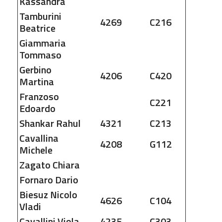
Kassandra
Tamburini
4269
C216
Beatrice
Giammaria
Tommaso
Gerbino
4206
C420
Martina
Franzoso
C221
Edoardo
Shankar
Rahul
4321
C213
Cavallina
4208
G112
Michele
Zagato
Chiara
Fornaro
Dario
Biesuz
Nicolo
4626
C104
Vladi
Cavallini
Viola
4235
C303