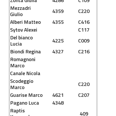
Zonta
Giulia
4286
C109
Mezzadri
4359
C220
Giulio
Alberi
Matteo
4355
C416
Sytov
Alexei
C117
Del bianco
4225
C009
Lucia
Biondi
Regina
4327
C216
Romagnoni
Marco
Canale
Nicola
Scodeggio
C220
Marco
Guarise
Marco
4621
C207
Pagano
Luca
4348
Raptis
409