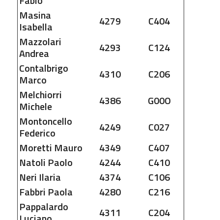
Fabio
Masina
4279
C404
Isabella
Mazzolari
4293
C124
Andrea
Contalbrigo
4310
C206
Marco
Melchiorri
4386
G00O
Michele
Montoncello
4249
C027
Federico
Moretti
Mauro
4349
C407
Natoli
Paolo
4244
C410
Neri
Ilaria
4374
C106
Fabbri
Paola
4280
C216
Pappalardo
4311
C204
Luciano