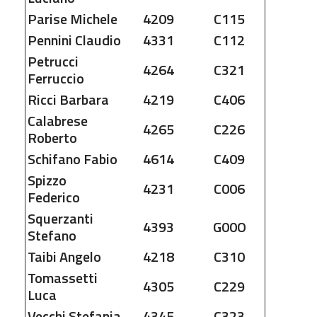
Parise
Michele
4209
C115
Pennini
Claudio
4331
C112
Petrucci
4264
C321
Ferruccio
Ricci
Barbara
4219
C406
Calabrese
4265
C226
Roberto
Schifano
Fabio
4614
C409
Spizzo
4231
C006
Federico
Squerzanti
4393
G00O
Stefano
Taibi
Angelo
4218
C310
Tomassetti
4305
C229
Luca
Vecchi
Stefania
4345
C323