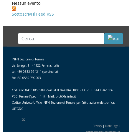
Nessun evento
Sottoscrivi il Feed RSS
Cerca...
INFN Sezione di Ferrara
via Saragat 1 - 44122 Ferrara, Italia
tel. +39 0532 974211 (portineria)
fax +39 0532 790003
Cod. Fisc. 84001850589 - VAT id IT 04430461006 - EORI: IT04430461006
PEC: Ferrara@pec.infn.it - Mail: prot@fe.infn.it
Codice Univoco Ufficio INFN Sezione di Ferrara per fatturazione elettronica:
UITGDC
Privacy
|
Note Legali