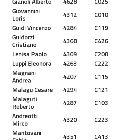
Gianoli
Alberto
4628
C025
Giovannini
4312
C010
Loris
Guidi
Vincenzo
4284
C119
Guidorzi
4368
C426
Cristiano
Lenisa
Paolo
4309
C208
Luppi
Eleonora
4263
C222
Magnani
4207
C115
Andrea
Malagu
Cesare
4294
C121
Malaguti
4287
C103
Roberto
Andreotti
4320
C223
Mirco
Mantovani
4351
C413