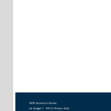
INFN Sezione di Ferrara
via Saragat 1 - 44122 Ferrara, Italia