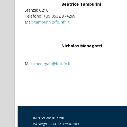
Beatrice Tamburini
Stanza: C216
Telefono: +39 0532 974269
Mail:
tamburini@fe.infn.it
Nicholas Menegatti
Mail:
menegatt@fe.infn.it
INFN Sezione di Ferrara
via Saragat 1 - 44122 Ferrara, Italia