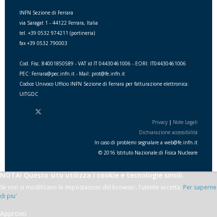
INFN Sezione di Ferrara
via Saragat 1 - 44122 Ferrara, Italia
tel. +39 0532 974211 (portineria)
fax +39 0532 790003
Cod. Fisc. 84001850589 - VAT id IT 04430461006 - EORI: IT04430461006
PEC: Ferrara@pec.infn.it - Mail: prot@fe.infn.it
Codice Univoco Ufficio INFN Sezione di Ferrara per fatturazione elettronica:
UITGDC
Privacy
|
Note Legali
Dichiarazione accessibilità
In caso di problemi segnalare a
web
@
fe.i
nfn.i
t
© 2016 Istituto Nazionale di Fisica Nucleare
NOTA! Questo sito utilizza i cookie e tecnologie simili.
Se non si modificano le impostazioni del browser, l'utente accetta.
Per saperne
di piu'
Approvo