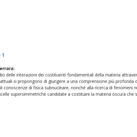
 1
Ferrara:
dio delle interazioni dei costituenti fondamentali della materia attrave
che attuali si propongono di giungere a una comprensione più profonda 
ali conoscenze di fisica subnucleare, nonché alla ricerca di fenomeni 
rticelle supersimmetriche candidate a costituire la materia oscura ch