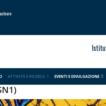
Nucleare
Istit
O
ATTIVITÀ E RICERCA
EVENTI E DIVULGAZIONE
CSN1)