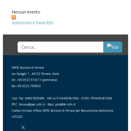
Nessun evento
Sottoscrivi il Feed RSS
Cerca...
INFN Sezione di Ferrara
via Saragat 1 - 44122 Ferrara, Italia
tel. +39 0532 974211 (portineria)
fax +39 0532 790003
Cod. Fisc. 84001850589 - VAT id IT 04430461006 - EORI: IT04430461006
PEC: Ferrara@pec.infn.it - Mail: prot@fe.infn.it
Codice Univoco Ufficio INFN Sezione di Ferrara per fatturazione elettronica:
UITGDC