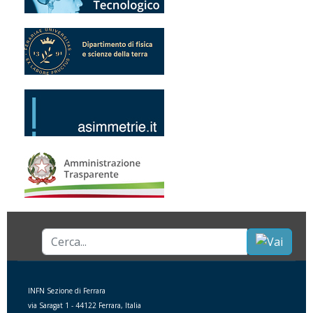
Cerca...
INFN Sezione di Ferrara
via Saragat 1 - 44122 Ferrara, Italia