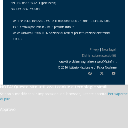
tel. +39 0532 974211 (portineria)
fax +39 0532 790003
Cod. Fisc. 84001850589 - VAT id IT 04430461006 - EORI: IT04430461006
PEC: Ferrara@pec.infn.it - Mail: prot@fe.infn.it
Codice Univoco Ufficio INFN Sezione di Ferrara per fatturazione elettronica:
UITGDC
Privacy
|
Note Legali
Dichiarazione accessibilità
In caso di problemi segnalare a
web
@
fe.i
nfn.i
t
© 2016 Istituto Nazionale di Fisica Nucleare
NOTA! Questo sito utilizza i cookie e tecnologie simili.
Se non si modificano le impostazioni del browser, l'utente accetta.
Per saperne
di piu'
Approvo