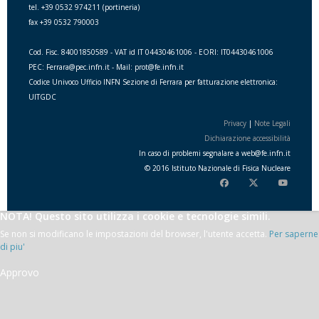
tel. +39 0532 974211 (portineria)
fax +39 0532 790003
Cod. Fisc. 84001850589 - VAT id IT 04430461006 - EORI: IT04430461006
PEC: Ferrara@pec.infn.it - Mail: prot@fe.infn.it
Codice Univoco Ufficio INFN Sezione di Ferrara per fatturazione elettronica:
UITGDC
Privacy
|
Note Legali
Dichiarazione accessibilità
In caso di problemi segnalare a
web
@
fe.i
nfn.i
t
© 2016 Istituto Nazionale di Fisica Nucleare
NOTA! Questo sito utilizza i cookie e tecnologie simili.
Se non si modificano le impostazioni del browser, l'utente accetta.
Per saperne
di piu'
Approvo