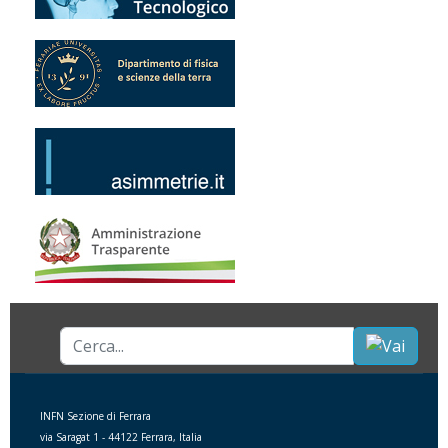
Cerca...
INFN Sezione di Ferrara
via Saragat 1 - 44122 Ferrara, Italia