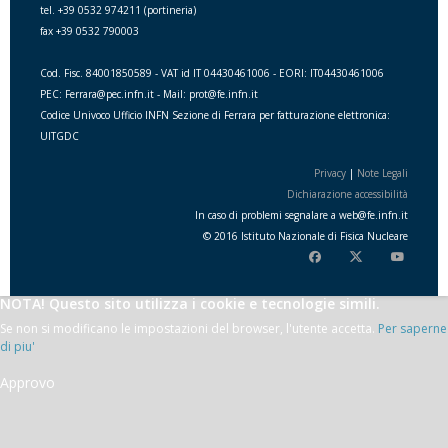
tel. +39 0532 974211 (portineria)
fax +39 0532 790003
Cod. Fisc. 84001850589 - VAT id IT 04430461006 - EORI: IT04430461006
PEC: Ferrara@pec.infn.it - Mail: prot@fe.infn.it
Codice Univoco Ufficio INFN Sezione di Ferrara per fatturazione elettronica:
UITGDC
Privacy
|
Note Legali
Dichiarazione accessibilità
In caso di problemi segnalare a
web
@
fe.i
nfn.i
t
© 2016 Istituto Nazionale di Fisica Nucleare
NOTA! Questo sito utilizza i cookie e tecnologie simili.
Se non si modificano le impostazioni del browser, l'utente accetta.
Per saperne
di piu'
Approvo