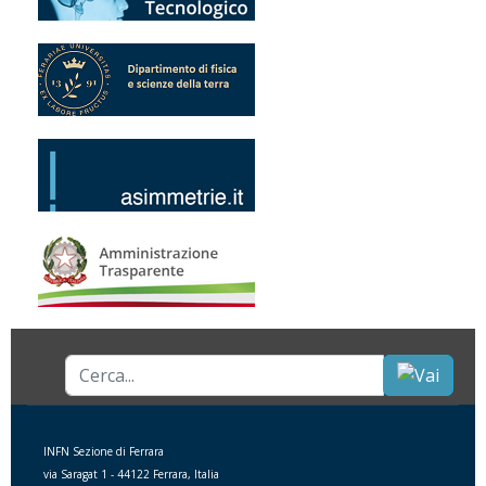
Cerca...
INFN Sezione di Ferrara
via Saragat 1 - 44122 Ferrara, Italia