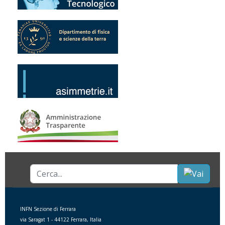
Cerca...
INFN Sezione di Ferrara
via Saragat 1 - 44122 Ferrara, Italia