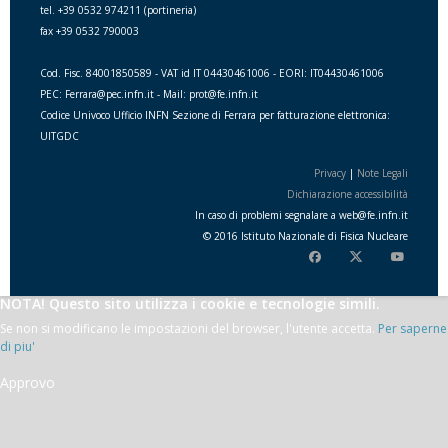
tel. +39 0532 974211 (portineria)
fax +39 0532 790003
Cod. Fisc. 84001850589 - VAT id IT 04430461006 - EORI: IT04430461006
PEC: Ferrara@pec.infn.it - Mail: prot@fe.infn.it
Codice Univoco Ufficio INFN Sezione di Ferrara per fatturazione elettronica:
UITGDC
Privacy
|
Note Legali
Dichiarazione accessibilità
In caso di problemi segnalare a
web
@
fe.i
nfn.i
t
© 2016 Istituto Nazionale di Fisica Nucleare
NOTA! Questo sito utilizza i cookie e tecnologie simili.
Se non si modificano le impostazioni del browser, l'utente accetta.
Per saperne
di piu'
Approvo