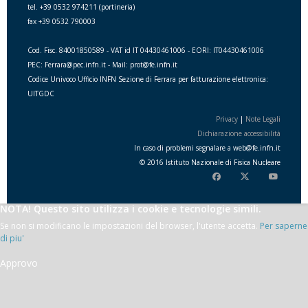
tel. +39 0532 974211 (portineria)
fax +39 0532 790003
Cod. Fisc. 84001850589 - VAT id IT 04430461006 - EORI: IT04430461006
PEC: Ferrara@pec.infn.it - Mail: prot@fe.infn.it
Codice Univoco Ufficio INFN Sezione di Ferrara per fatturazione elettronica:
UITGDC
Privacy
|
Note Legali
Dichiarazione accessibilità
In caso di problemi segnalare a
web
@
fe.i
nfn.i
t
© 2016 Istituto Nazionale di Fisica Nucleare
NOTA! Questo sito utilizza i cookie e tecnologie simili.
Se non si modificano le impostazioni del browser, l'utente accetta.
Per saperne
di piu'
Approvo