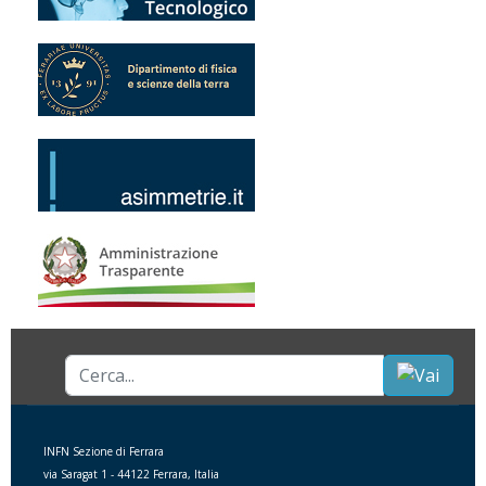
Cerca...
INFN Sezione di Ferrara
via Saragat 1 - 44122 Ferrara, Italia