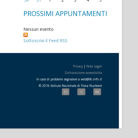
PROSSIMI APPUNTAMENTI
Nessun evento
Sottoscrivi il Feed RSS
Privacy
|
Note Legali
Dichiarazione accessibilità
In caso di problemi segnalare a
web
@
fe.i
nfn.i
t
© 2016 Istituto Nazionale di Fisica Nucleare