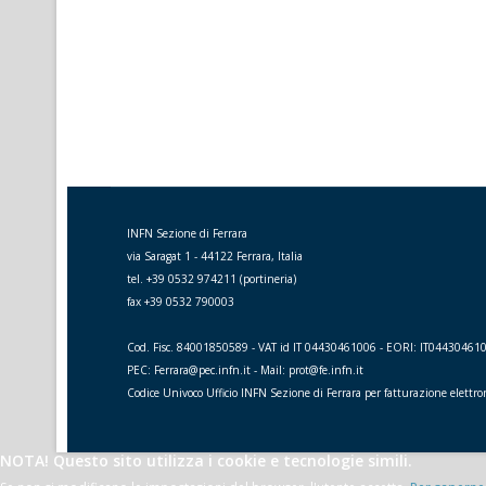
INFN Sezione di Ferrara
via Saragat 1 - 44122 Ferrara, Italia
tel. +39 0532 974211 (portineria)
fax +39 0532 790003
Cod. Fisc. 84001850589 - VAT id IT 04430461006 - EORI: IT04430461
PEC: Ferrara@pec.infn.it - Mail: prot@fe.infn.it
Codice Univoco Ufficio INFN Sezione di Ferrara per fatturazione elettr
NOTA! Questo sito utilizza i cookie e tecnologie simili.