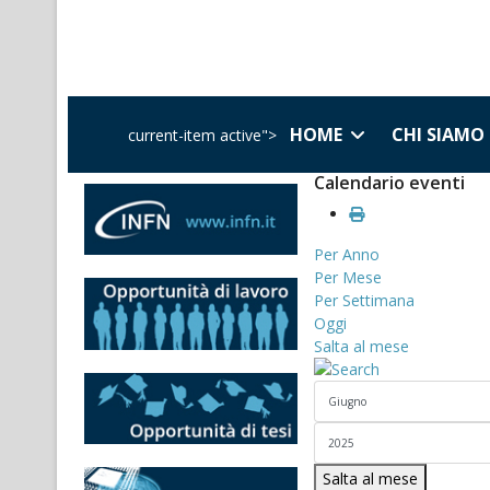
HOME
CHI SIAMO
current-item active">
Calendario eventi
Per Anno
Per Mese
Per Settimana
Oggi
Salta al mese
Salta al mese