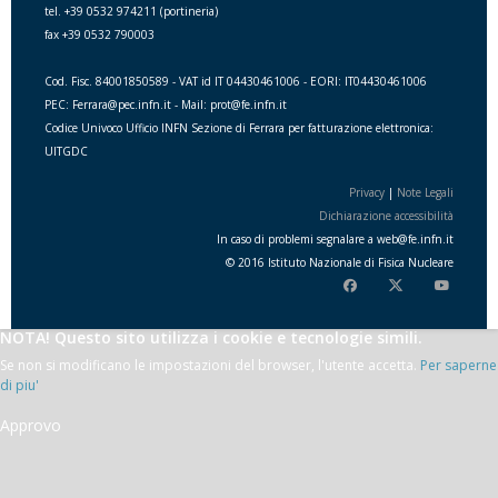
tel. +39 0532 974211 (portineria)
fax +39 0532 790003
Cod. Fisc. 84001850589 - VAT id IT 04430461006 - EORI: IT04430461006
PEC: Ferrara@pec.infn.it - Mail: prot@fe.infn.it
Codice Univoco Ufficio INFN Sezione di Ferrara per fatturazione elettronica:
UITGDC
Privacy
|
Note Legali
Dichiarazione accessibilità
In caso di problemi segnalare a
web
@
fe.i
nfn.i
t
© 2016 Istituto Nazionale di Fisica Nucleare
NOTA! Questo sito utilizza i cookie e tecnologie simili.
Se non si modificano le impostazioni del browser, l'utente accetta.
Per saperne
di piu'
Approvo