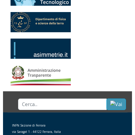
Cerca...
INFN Sezione di Ferrara
via Saragat 1 - 44122 Ferrara, Italia