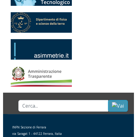
Cerca...
INFN Sezione di Ferrara
via Saragat 1 - 44122 Ferrara, Italia