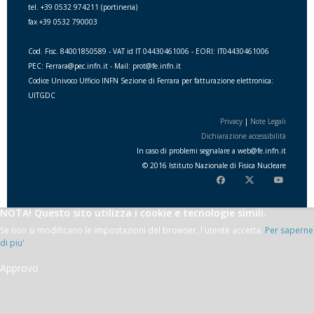
tel. +39 0532 974211 (portineria)
fax +39 0532 790003
Cod. Fisc. 84001850589 - VAT id IT 04430461006 - EORI: IT04430461006
PEC: Ferrara@pec.infn.it - Mail: prot@fe.infn.it
Codice Univoco Ufficio INFN Sezione di Ferrara per fatturazione elettronica:
UITGDC
Privacy
|
Note Legali
Dichiarazione accessibilità
In caso di problemi segnalare a
web
@
fe.i
nfn.i
t
© 2016 Istituto Nazionale di Fisica Nucleare
NOTA! Questo sito utilizza i cookie e tecnologie simili.
Se non si modificano le impostazioni del browser, l'utente accetta.
Per saperne
di piu'
Approvo