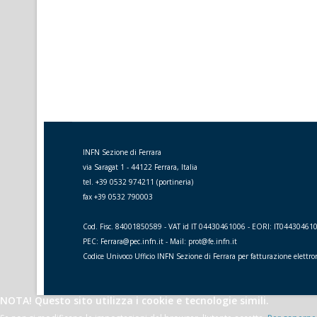
INFN Sezione di Ferrara
via Saragat 1 - 44122 Ferrara, Italia
tel. +39 0532 974211 (portineria)
fax +39 0532 790003
Cod. Fisc. 84001850589 - VAT id IT 04430461006 - EORI: IT04430461
PEC: Ferrara@pec.infn.it - Mail: prot@fe.infn.it
Codice Univoco Ufficio INFN Sezione di Ferrara per fatturazione elettr
NOTA! Questo sito utilizza i cookie e tecnologie simili.