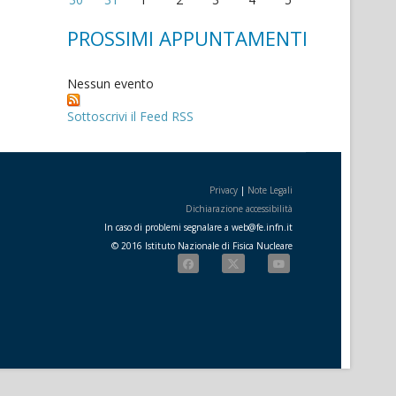
PROSSIMI APPUNTAMENTI
Nessun evento
Sottoscrivi il Feed RSS
Privacy
|
Note Legali
Dichiarazione accessibilità
In caso di problemi segnalare a
web
@
fe.i
nfn.i
t
© 2016 Istituto Nazionale di Fisica Nucleare