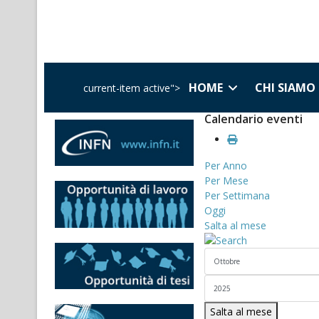
HOME
CHI SIAMO
current-item active">
Calendario eventi
Per Anno
Per Mese
Per Settimana
Oggi
Salta al mese
Salta al mese