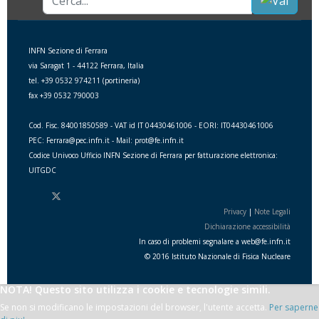
INFN Sezione di Ferrara
via Saragat 1 - 44122 Ferrara, Italia
tel. +39 0532 974211 (portineria)
fax +39 0532 790003
Cod. Fisc. 84001850589 - VAT id IT 04430461006 - EORI: IT04430461006
PEC: Ferrara@pec.infn.it - Mail: prot@fe.infn.it
Codice Univoco Ufficio INFN Sezione di Ferrara per fatturazione elettronica:
UITGDC
Privacy
|
Note Legali
Dichiarazione accessibilità
In caso di problemi segnalare a
web
@
fe.i
nfn.i
t
© 2016 Istituto Nazionale di Fisica Nucleare
NOTA! Questo sito utilizza i cookie e tecnologie simili.
Se non si modificano le impostazioni del browser, l'utente accetta.
Per saperne