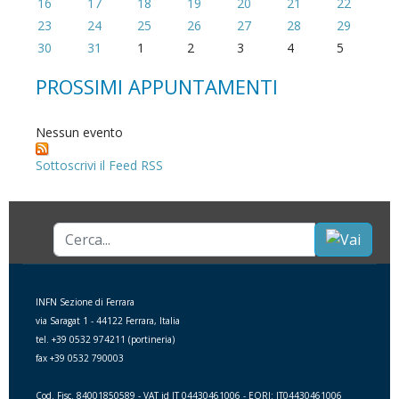
16
17
18
19
20
21
22
23
24
25
26
27
28
29
30
31
1
2
3
4
5
PROSSIMI APPUNTAMENTI
Nessun evento
Sottoscrivi il Feed RSS
Cerca...
INFN Sezione di Ferrara
via Saragat 1 - 44122 Ferrara, Italia
tel. +39 0532 974211 (portineria)
fax +39 0532 790003
Cod. Fisc. 84001850589 - VAT id IT 04430461006 - EORI: IT04430461006