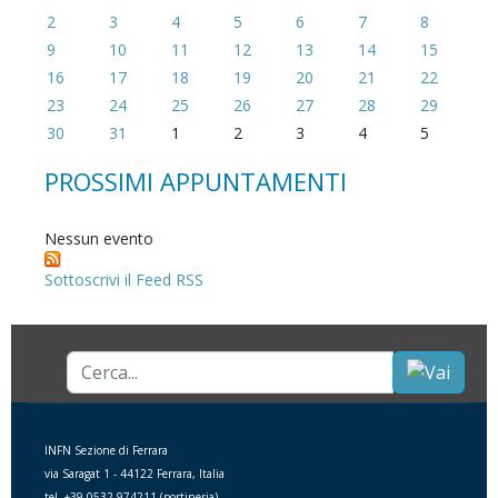
2
3
4
5
6
7
8
9
10
11
12
13
14
15
16
17
18
19
20
21
22
23
24
25
26
27
28
29
30
31
1
2
3
4
5
PROSSIMI APPUNTAMENTI
Nessun evento
Sottoscrivi il Feed RSS
Cerca...
INFN Sezione di Ferrara
via Saragat 1 - 44122 Ferrara, Italia
tel. +39 0532 974211 (portineria)