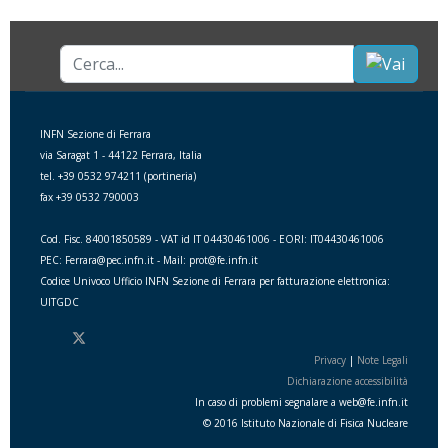
Cerca...
INFN Sezione di Ferrara
via Saragat 1 - 44122 Ferrara, Italia
tel. +39 0532 974211 (portineria)
fax +39 0532 790003
Cod. Fisc. 84001850589 - VAT id IT 04430461006 - EORI: IT04430461006
PEC: Ferrara@pec.infn.it - Mail: prot@fe.infn.it
Codice Univoco Ufficio INFN Sezione di Ferrara per fatturazione elettronica:
UITGDC
Privacy
|
Note Legali
Dichiarazione accessibilità
In caso di problemi segnalare a
web
@
fe.i
nfn.i
t
© 2016 Istituto Nazionale di Fisica Nucleare