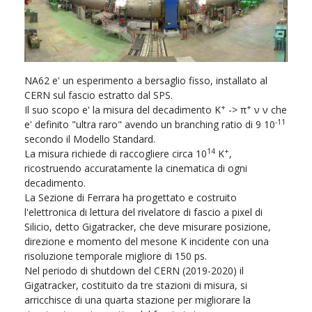
NA62 e' un esperimento a bersaglio fisso, installato al
CERN sul fascio estratto dal SPS.
+
+
Il suo scopo e' la misura del decadimento K
-> π
ν ν che
-11
e' definito "ultra raro" avendo un branching ratio di 9 10
secondo il Modello Standard.
14
+
La misura richiede di raccogliere circa 10
K
,
ricostruendo accuratamente la cinematica di ogni
decadimento.
La Sezione di Ferrara ha progettato e costruito
l'elettronica di lettura del rivelatore di fascio a pixel di
Silicio, detto Gigatracker, che deve misurare posizione,
direzione e momento del mesone K incidente con una
risoluzione temporale migliore di 150 ps.
Nel periodo di shutdown del CERN (2019-2020) il
Gigatracker, costituito da tre stazioni di misura, si
arricchisce di una quarta stazione per migliorare la