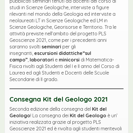
pubblicati seminari tenuti da docenti del corso di
studi in Scienze Geologiche, interviste a figure
rilevanti nel mondo della Geologia ed interviste a
neolaureati LT in Scienze Geologiche ed LM in
Scienze Geologiche, Georisorse e Territorio. Tra le
attività previste nell’ambito del progetto PLS
Geoscienze 2021, come per i precedenti anni
saranno svolti
seminari
per gli
insegnanti,
escursioni didattiche“sul
campo”
,
laboratori
e
minicorsi
di Matematica-
Fisica rivolti agli Studenti del I e II anno del Corso di
Laurea ed agli Studenti e Docenti delle Scuole
Secondarie di II grado.
Consegna Kit del Geologo 2021
Seconda edizione della consegna del
Kit del
Geologo
! La consegna dei
Kit del Geologo
è un’
iniziativa realizzata grazie al progetto PLS
Geoscienze 2021 ed è rivolta agli studenti meritevoli