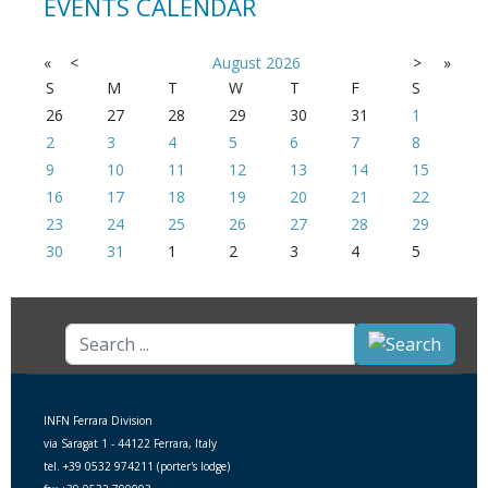
EVENTS CALENDAR
«
<
August
2026
>
»
S
M
T
W
T
F
S
26
27
28
29
30
31
1
2
3
4
5
6
7
8
9
10
11
12
13
14
15
16
17
18
19
20
21
22
23
24
25
26
27
28
29
30
31
1
2
3
4
5
Search
...
INFN Ferrara Division
via Saragat 1 - 44122 Ferrara, Italy
tel. +39 0532 974211 (porter's lodge)