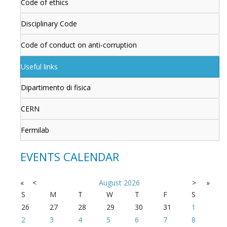
Code of ethics
Disciplinary Code
Code of conduct on anti-corruption
Useful links
Dipartimento di fisica
CERN
Fermilab
EVENTS CALENDAR
«
<
August
2026
>
»
S
M
T
W
T
F
S
26
27
28
29
30
31
1
2
3
4
5
6
7
8