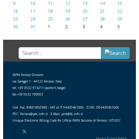
9
10
11
12
13
14
15
16
17
18
19
20
21
22
23
24
25
26
27
28
29
30
31
1
2
3
4
5
Search
...
INFN Ferrara Division
via Saragat 1 - 44122 Ferrara, Italy
tel. +39 0532 974211 (porter's lodge)
fax +39 0532 790003
Cod. Fisc. 84001850589 - VAT id IT 04430461006 - EORI: IT04430461006
PEC: Ferrara@pec.infn.it - E-Mail: prot@fe.infn.it
Unique Electronic Billing Code for Ufficio INFN Sezione di Ferrara: UITGDC
Privacy
|
Legal Notice