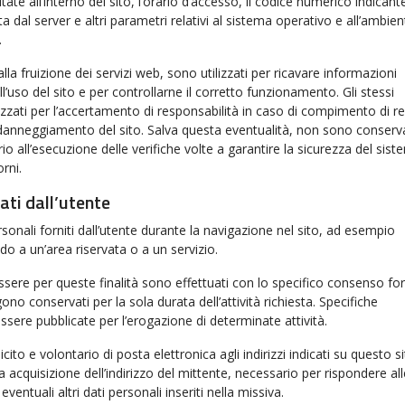
itate all’interno del sito, l’orario d’accesso, il codice numerico indicant
ta dal server e altri parametri relativi al sistema operativo e all’ambien
.
alla fruizione dei servizi web, sono utilizzati per ricavare informazioni
l’uso del sito e per controllarne il corretto funzionamento. Gli stessi
izzati per l’accertamento di responsabilità in caso di compimento di re
di danneggiamento del sito. Salva questa eventualità, non sono conserv
io all’esecuzione delle verifiche volte a garantire la sicurezza del sist
rni.
ati dall’utente
rsonali forniti dall’utente durante la navigazione nel sito, ad esempio
o a un’area riservata o a un servizio.
essere per queste finalità sono effettuati con lo specifico consenso for
gono conservati per la sola durata dell’attività richiesta. Specifiche
sere pubblicate per l’erogazione di determinate attività.
licito e volontario di posta elettronica agli indirizzi indicati su questo s
acquisizione dell’indirizzo del mittente, necessario per rispondere all
eventuali altri dati personali inseriti nella missiva.