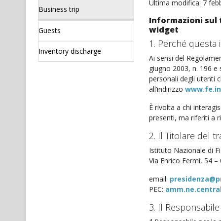
Ultima modifica: 7 feb
Business trip
Informazioni sul 
widget
Guests
1. Perché questa 
Inventory discharge
Ai sensi del Regolame
giugno 2003, n. 196 e s
personali degli utenti 
all’indirizzo
www.fe.in
È rivolta a chi interag
presenti, ma riferiti a 
2. Il Titolare del 
Istituto Nazionale di F
Via Enrico Fermi, 54 –
email:
presidenza@pr
PEC:
amm.ne.central
3. Il Responsabile