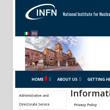
National Institute for Nucle
Select your language
HOME
ABOUT US
GETTING H
Informat
Administrative and
Directorate Service
Privacy Policy