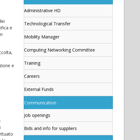
Administrative HD
dei
Technological Transfer
ifica e
ei
Mobility Manager
Computing Networking Committee
ccolta,
Training
azione e
Careers
External Funds
Communication
Job openings
è
i
Bids and info for suppliers
fettuato