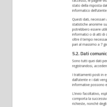
l’accesso, le pagine vis
stato della risposta da
informatico dell’utente
Questi dati, necessari 
statistiche anonime sul
potrebbero essere util
informatici o di atti 
oltre il tempo necessar
pari al massimo a 7 gio
5.2. Dati comunic
Sono tutti quei dati pe
registrandosi, accedend
I trattamenti posti in 
dall’utente e i dati ven
informative possono es
L’invio facoltativo, esp
comporta la successiva 
richieste, nonché degli 