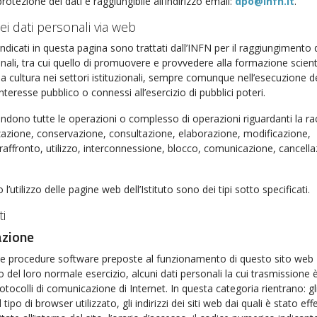
rotezione dei dati è raggiungibile all’indirizzo email:
dpo@infn.it
.
ei dati personali via web
 indicati in questa pagina sono trattati dall’INFN per il raggiungimento 
zionali, tra cui quello di promuovere e provvedere alla formazione scient
lla cultura nei settori istituzionali, sempre comunque nell’esecuzione d
interesse pubblico o connessi all’esercizio di pubblici poteri.
endono tutte le operazioni o complesso di operazioni riguardanti la ra
zazione, conservazione, consultazione, elaborazione, modificazione,
 raffronto, utilizzo, interconnessione, blocco, comunicazione, cancell
o l’utilizzo delle pagine web dell’Istituto sono dei tipi sotto specificati.
ti
azione
e le procedure software preposte al funzionamento di questo sito web
 del loro normale esercizio, alcuni dati personali la cui trasmissione 
rotocolli di comunicazione di Internet. In questa categoria rientrano: gl
 il tipo di browser utilizzato, gli indirizzi dei siti web dai quali è stato ef