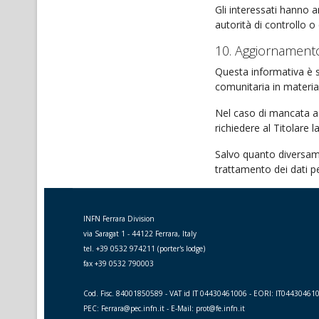
Gli interessati hanno a
autorità di controllo o
10. Aggiornament
Questa informativa è 
comunitaria in materia,
Nel caso di mancata ac
richiedere al Titolare l
Salvo quanto diversamen
trattamento dei dati p
INFN Ferrara Division
via Saragat 1 - 44122 Ferrara, Italy
tel. +39 0532 974211 (porter's lodge)
fax +39 0532 790003
Cod. Fisc. 84001850589 - VAT id IT 04430461006 - EORI: IT04430461
PEC: Ferrara@pec.infn.it - E-Mail: prot@fe.infn.it