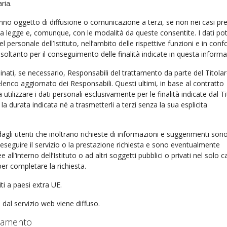
ria.
anno oggetto di diffusione o comunicazione a terzi, se non nei casi pre
lla legge e, comunque, con le modalità da queste consentite. I dati p
 personale dell’Istituto, nell’ambito delle rispettive funzioni e in conf
, soltanto per il conseguimento delle finalità indicate in questa informa
nati, se necessario, Responsabili del trattamento da parte del Titolar
elenco aggiornato dei Responsabili. Questi ultimi, in base al contratto
 utilizzare i dati personali esclusivamente per le finalità indicate dal Ti
 la durata indicata né a trasmetterli a terzi senza la sua esplicita
i dagli utenti che inoltrano richieste di informazioni e suggerimenti son
 di eseguire il servizio o la prestazione richiesta e sono eventualmente
 all’interno dell’Istituto o ad altri soggetti pubblici o privati nel solo c
per completare la richiesta.
iti a paesi extra UE.
dal servizio web viene diffuso.
ttamento