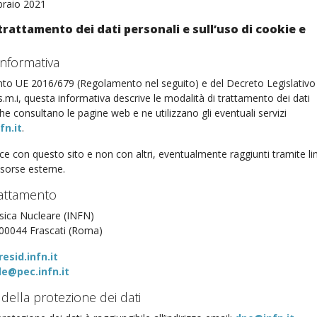
braio 2021
trattamento dei dati personali e sull’uso di cookie e
informativa
nto UE 2016/679 (Regolamento nel seguito) e del Decreto Legislativo
.m.i, questa informativa descrive le modalità di trattamento dei dati
che consultano le pagine web e ne utilizzano gli eventuali servizi
fn.it
.
isce con questo sito e non con altri, eventualmente raggiunti tramite li
risorse esterne.
trattamento
isica Nucleare (INFN)
 00044 Frascati (Roma)
esid.infn.it
e@pec.infn.it
 della protezione dei dati