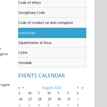
Code of ethics
Disciplinary Code
Code of conduct on anti-corruption
Useful links
Dipartimento di fisica
r
CERN
engono
Fermilab
EVENTS CALENDAR
erogare
«
<
August
2026
>
»
S
M
T
W
T
F
S
26
27
28
29
30
31
1
2
3
4
5
6
7
8