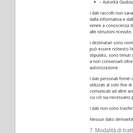
– Autorità Giudizia
I dati raccolti non sar
dalla informativa e da
venire a conoscenza del
alle istruzioni ricevute
I destinatari sono nomi
può essere richiesto l’
stipulato, sono tenuti a
a non conservarli oltre
autorizzazione.
I dati personali fornit
utilizzati al solo fine
comunicati ad altre aree
cui ciò sia necessario 
I dati non sono trasfer
Nessun dato derivante 
7. Modalità di tra