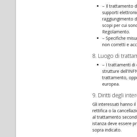
– Il trattamento 
supporti elettroni
raggiungimento de
scopi per cui sono
Regolamento.
– Specifiche misur
non corretti e acc
8. Luogo di tratta
– I trattamenti di
strutture dell’INF
trattamento, oppur
europea.
9. Diritti degli inte
Gli interessati hanno il
rettifica o la cancellaz
al trattamento secondo
istanza deve essere pre
sopra indicato.