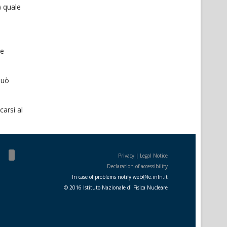
) quale
 e
può
carsi al
Privacy
|
Legal Notice
Declaration of accessibility
In case of problems notify
web
@
fe.i
nfn.i
t
© 2016 Istituto Nazionale di Fisica Nucleare