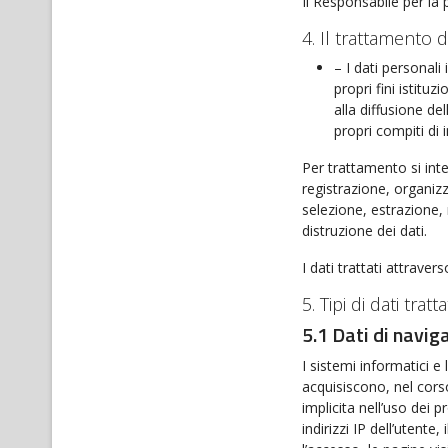
Il Responsabile per la p
4. Il trattamento d
– I dati personali
propri fini istitu
alla diffusione de
propri compiti di 
Per trattamento si int
registrazione, organiz
selezione, estrazione,
distruzione dei dati.
I dati trattati attravers
5. Tipi di dati tratta
5.1 Dati di navig
I sistemi informatici 
acquisiscono, nel corso
implicita nell’uso dei p
indirizzi IP dell’utente,