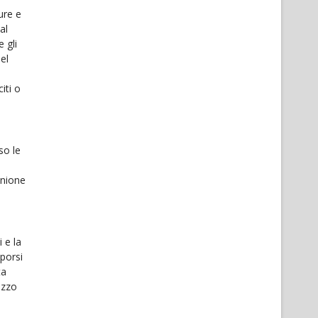
ure e
al
 gli
el
iti o
so le
Unione
i e la
pporsi
ta
izzo