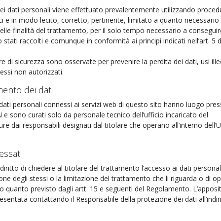
dei dati personali viene effettuato prevalentemente utilizzando proced
ci e in modo lecito, corretto, pertinente, limitato a quanto necessario 
lle finalità del trattamento, per il solo tempo necessario a conseguire
 stati raccolti e comunque in conformità ai principi indicati nell’art. 5 d
e di sicurezza sono osservate per prevenire la perdita dei dati, usi illec
essi non autorizzati.
mento dei dati
 dati personali connessi ai servizi web di questo sito hanno luogo pres
N e sono curati solo da personale tecnico dell’ufficio incaricato del
e dai responsabili designati dal titolare che operano all’interno dell’
ressati
 diritto di chiedere al titolare del trattamento l’accesso ai dati personal
ione degli stessi o la limitazione del trattamento che li riguarda o di o
 quanto previsto dagli artt. 15 e seguenti del Regolamento. L’apposi
sentata contattando il Responsabile della protezione dei dati all’indir