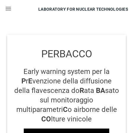

LABORATORY FOR NUCLEAR TECHNOLOGIES
PERBACCO
Early warning system per la
P
r
E
venzione della diffusione
della flavescenza do
R
ata
BA
sato
sul monitoraggio
multiparametri
C
o airborne delle
CO
lture vinicole