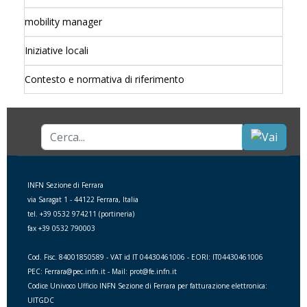
mobility manager
Iniziative locali
Contesto e normativa di riferimento
Cerca...
INFN Sezione di Ferrara
via Saragat 1 - 44122 Ferrara, Italia
tel. +39 0532 974211 (portineria)
fax +39 0532 790003
Cod. Fisc. 84001850589 - VAT id IT 04430461006 - EORI: IT04430461006
PEC: Ferrara@pec.infn.it - Mail: prot@fe.infn.it
Codice Univoco Ufficio INFN Sezione di Ferrara per fatturazione elettronica:
UITGDC