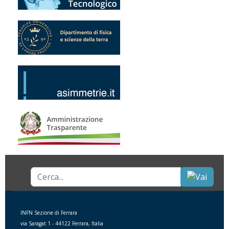
Cerca...
INFN Sezione di Ferrara
via Saragat 1 - 44122 Ferrara, Italia