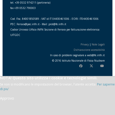
tel. +39 0532 974211 (portineria)
fax +39 0532 790003
Cod. Fisc. 84001850589 - VAT id IT 04430461006 - EORI: IT04430461006
PEC: Ferrara@pec.infn.it - Mail: prot@fe.infn.it
Codice Univoco Ufficio INFN Sezione di Ferrara per fatturazione elettronica:
UITGDC
Privacy
|
Note Legali
Dichiarazione accessibilità
In caso di problemi segnalare a
web
@
fe.i
nfn.i
t
© 2016 Istituto Nazionale di Fisica Nucleare
NOTA! Questo sito utilizza i cookie e tecnologie simili.
Se non si modificano le impostazioni del browser, l'utente accetta.
Per saperne
di piu'
Approvo