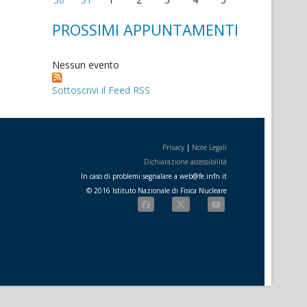
PROSSIMI APPUNTAMENTI
Nessun evento
Sottoscrivi il Feed RSS
Privacy
|
Note Legali
Dichiarazione accessibilità
In caso di problemi segnalare a
web
@
fe.i
nfn.i
t
© 2016 Istituto Nazionale di Fisica Nucleare