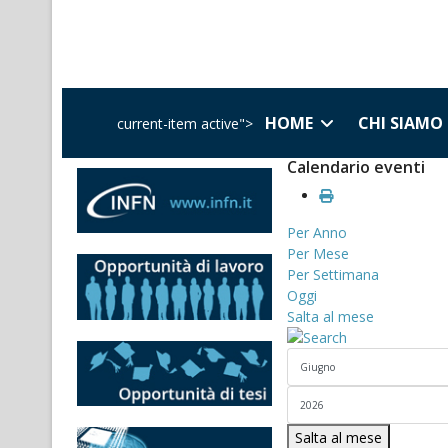
HOME
CHI SIAMO
current-item active">
Calendario eventi
Per Anno
Per Mese
Per Settimana
Oggi
Salta al mese
Salta al mese