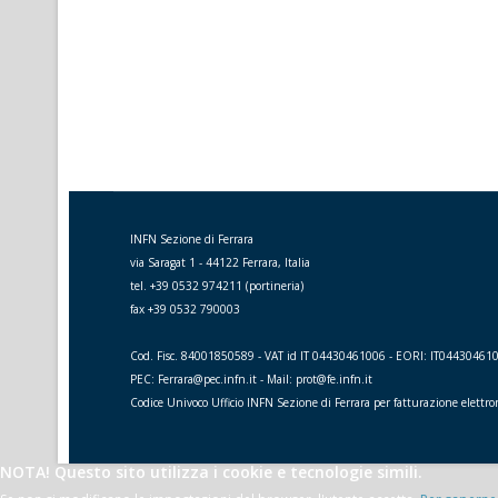
INFN Sezione di Ferrara
via Saragat 1 - 44122 Ferrara, Italia
tel. +39 0532 974211 (portineria)
fax +39 0532 790003
Cod. Fisc. 84001850589 - VAT id IT 04430461006 - EORI: IT04430461
PEC: Ferrara@pec.infn.it - Mail: prot@fe.infn.it
Codice Univoco Ufficio INFN Sezione di Ferrara per fatturazione elettr
NOTA! Questo sito utilizza i cookie e tecnologie simili.