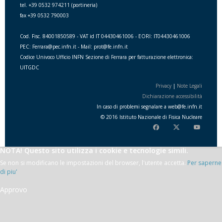
tel. +39 0532 974211 (portineria)
fax +39 0532 790003
Cod. Fisc. 84001850589 - VAT id IT 04430461006 - EORI: IT04430461006
PEC: Ferrara@pec.infn.it - Mail: prot@fe.infn.it
Codice Univoco Ufficio INFN Sezione di Ferrara per fatturazione elettronica:
UITGDC
Privacy
|
Note Legali
Dichiarazione accessibilità
In caso di problemi segnalare a
web
@
fe.i
nfn.i
t
© 2016 Istituto Nazionale di Fisica Nucleare
NOTA! Questo sito utilizza i cookie e tecnologie simili.
Se non si modificano le impostazioni del browser, l'utente accetta.
Per saperne
di piu'
Approvo