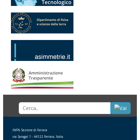
Cerca...
INFN Sezione di Ferrara
via Saragat 1 - 44122 Ferrara, Italia