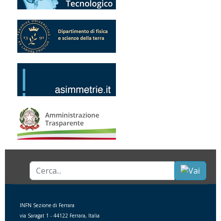
Cerca...
INFN Sezione di Ferrara
via Saragat 1 - 44122 Ferrara, Italia