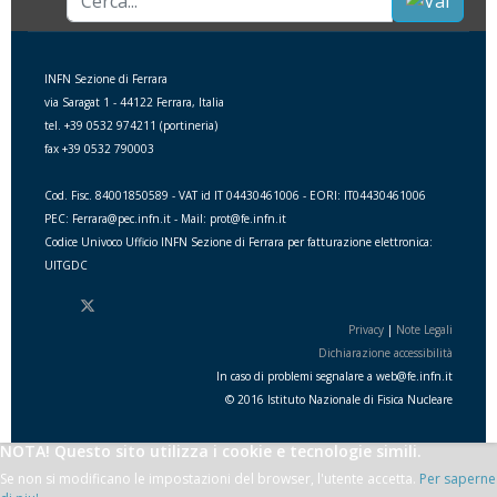
INFN Sezione di Ferrara
via Saragat 1 - 44122 Ferrara, Italia
tel. +39 0532 974211 (portineria)
fax +39 0532 790003
Cod. Fisc. 84001850589 - VAT id IT 04430461006 - EORI: IT04430461006
PEC: Ferrara@pec.infn.it - Mail: prot@fe.infn.it
Codice Univoco Ufficio INFN Sezione di Ferrara per fatturazione elettronica:
UITGDC
Privacy
|
Note Legali
Dichiarazione accessibilità
In caso di problemi segnalare a
web
@
fe.i
nfn.i
t
© 2016 Istituto Nazionale di Fisica Nucleare
NOTA! Questo sito utilizza i cookie e tecnologie simili.
Se non si modificano le impostazioni del browser, l'utente accetta.
Per saperne